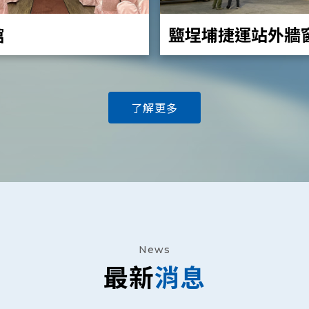
館
鹽埕埔捷運站外牆
(PT-VZ580)
了解更多
News
最新
消息