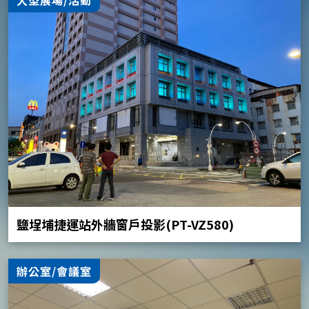
鹽埕埔捷運站外牆窗戶投影(PT-VZ580)
辦公室/會議室