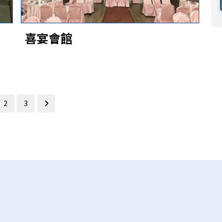
喜宴會館
2
3