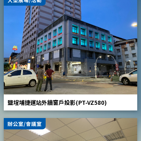
鹽埕埔捷運站外牆窗戶投影(PT-VZ580)
辦公室/會議室