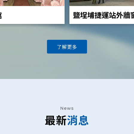
館
鹽埕埔捷運站外牆
(PT-VZ580)
了解更多
News
最新
消息