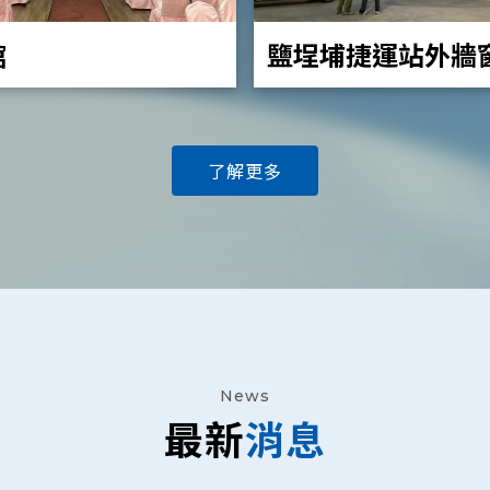
館
鹽埕埔捷運站外牆
(PT-VZ580)
了解更多
News
最新
消息