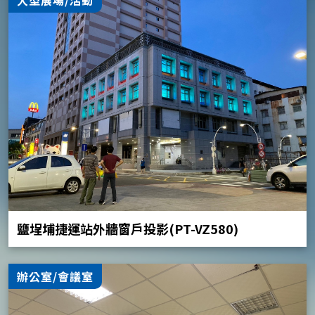
鹽埕埔捷運站外牆窗戶投影(PT-VZ580)
辦公室/會議室