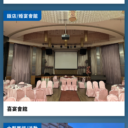
飯店/婚宴會館
喜宴會館
大型展場/活動