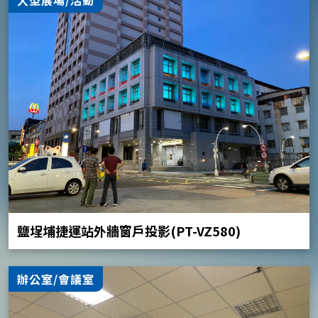
鹽埕埔捷運站外牆窗戶投影(PT-VZ580)
辦公室/會議室