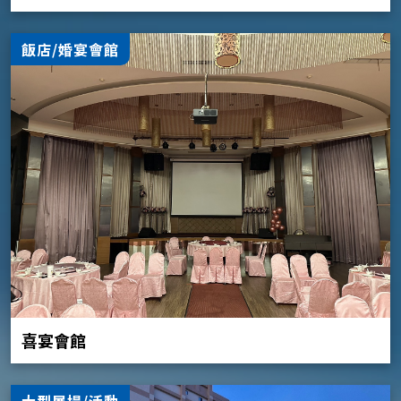
飯店/婚宴會館
喜宴會館
大型展場/活動