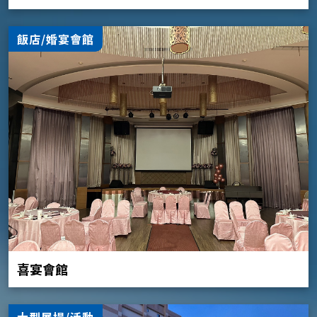
飯店/婚宴會館
喜宴會館
大型展場/活動