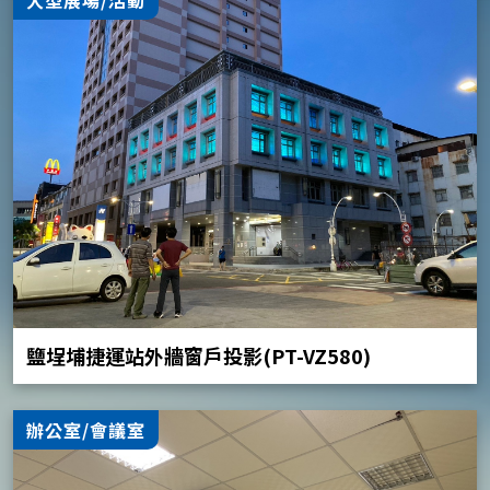
鹽埕埔捷運站外牆窗戶投影(PT-VZ580)
辦公室/會議室