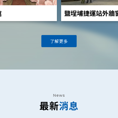
館
鹽埕埔捷運站外牆
(PT-VZ580)
了解更多
News
最新
消息