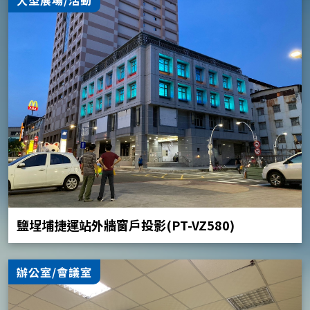
鹽埕埔捷運站外牆窗戶投影(PT-VZ580)
辦公室/會議室