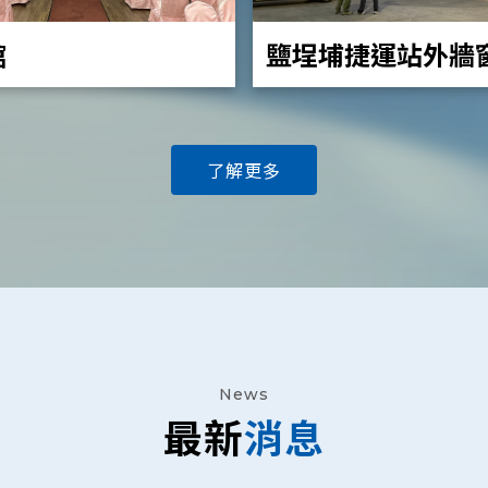
館
鹽埕埔捷運站外牆
(PT-VZ580)
了解更多
News
最新
消息