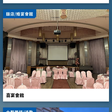
飯店/婚宴會館
喜宴會館
大型展場/活動