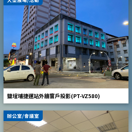
鹽埕埔捷運站外牆窗戶投影(PT-VZ580)
辦公室/會議室