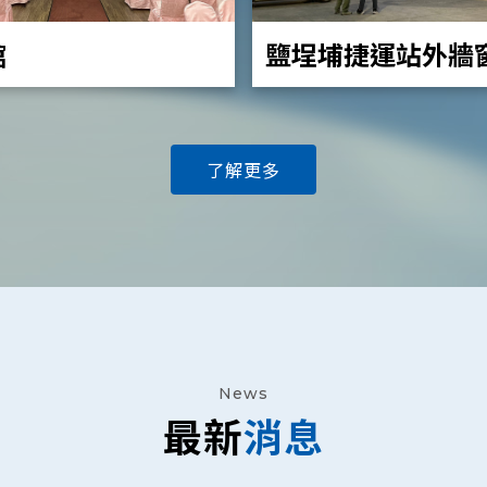
館
鹽埕埔捷運站外牆
(PT-VZ580)
了解更多
News
最新
消息