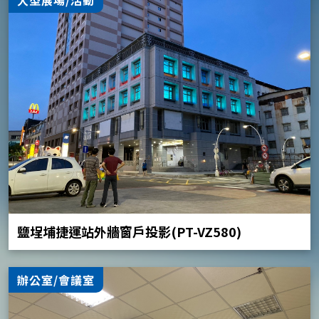
鹽埕埔捷運站外牆窗戶投影(PT-VZ580)
辦公室/會議室