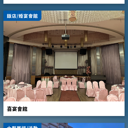
飯店/婚宴會館
喜宴會館
大型展場/活動