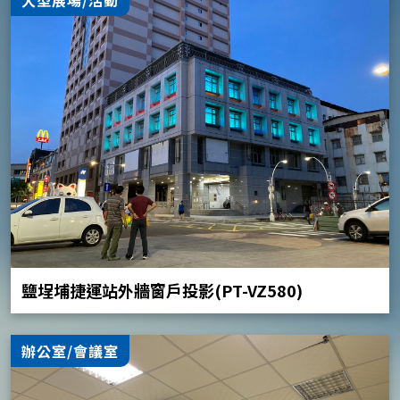
鹽埕埔捷運站外牆窗戶投影(PT-VZ580)
辦公室/會議室