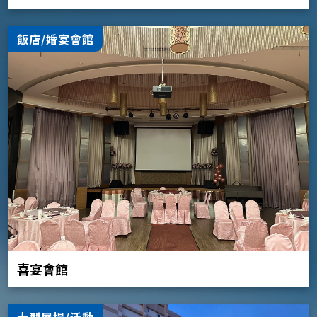
飯店/婚宴會館
喜宴會館
大型展場/活動