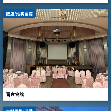
飯店/婚宴會館
喜宴會館
大型展場/活動