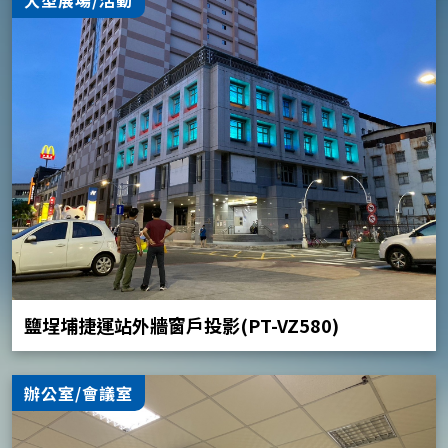
鹽埕埔捷運站外牆窗戶投影(PT-VZ580)
辦公室/會議室